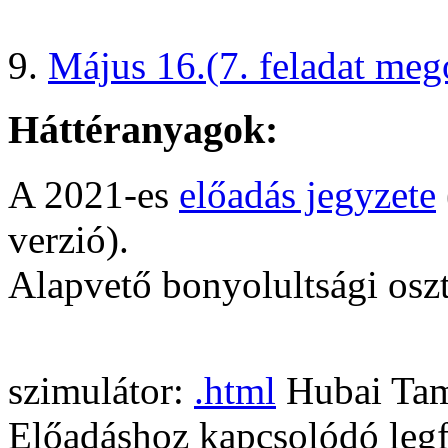
Május 16.
(7. feladat meg
Háttéranyagok:
A 2021-es
előadás jegyzete
verzió).
Alapvető bonyolultsági osz
szimulátor:
.html
Hubai Tam
Előadáshoz kapcsolódó legf