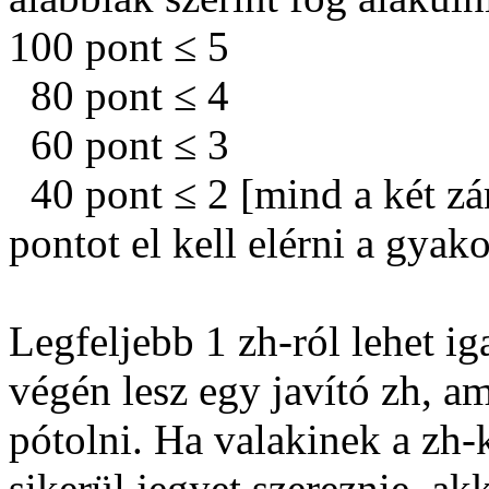
100 pont ≤ 5
0
80 pont ≤ 4
0
60 pont ≤ 3
0
40 pont ≤ 2 [mind a két zá
pontot el kell elérni a gyako
Legfeljebb 1 zh-ról lehet ig
végén lesz egy javító zh, am
pótolni. Ha valakinek a zh-k
sikerül jegyet szereznie, akk