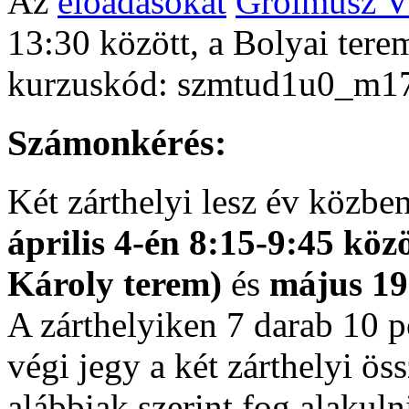
Az
előadásokat
Grolmusz V
13:30 között, a Bolyai ter
kurzuskód: szmtud1u0_m1
Számonkérés:
Két zárthelyi lesz év közbe
április 4-én 8:15-9:45 kö
Károly terem)
és
május 19
A zárthelyiken 7 darab 10 p
végi jegy a két zárthelyi ös
alábbiak szerint fog alakuln