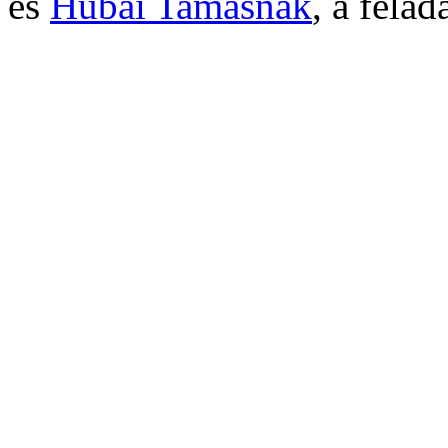
és
Hubai Tamásnak
, a felad