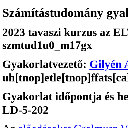
Számítástudomány gyako
2023 tavaszi kurzus az 
szmtud1u0_m17gx
Gyakorlatvezető:
Gilyén 
uh[tnop]etle[tnop]ffats[c
Gyakorlat időpontja és he
LD-5-202